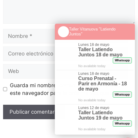
Taller Vitanuova "Latiendo
Juntos"
Lunes 18 de mayo
Taller Latiendo
Juntos 18 de mayo
Whatsapp
No available today
Lunes 18 de mayo
Curso Prenatal -
Parir en Armonía - 18
Guarda mi nombre, correo electrónico y web en
de mayo
este navegador para la próxima vez que comente.
Whatsapp
No available today
Lunes 12 de mayo
Taller Latiendo
Juntos 19 de mayo
Whatsapp
No available today