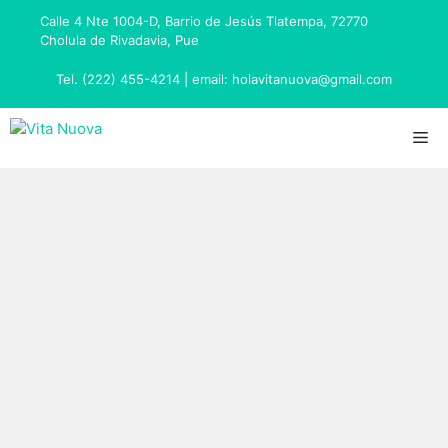
Calle 4 Nte 1004-D, Barrio de Jesús Tlatempa, 72770
Cholula de Rivadavia, Pue
Tel. (222) 455-4214 | email: holavitanuova@gmail.com