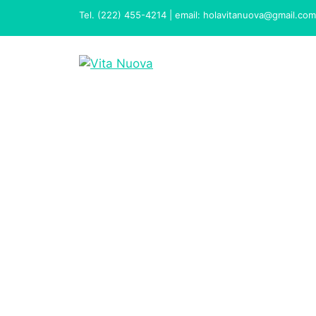
Tel. (222) 455-4214 | email: holavitanuova@gmail.com