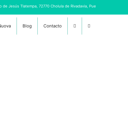
io de Jesús Tlatempa, 72770 Cholula de Rivadavia, Pue
 Nuova
Blog
Contacto